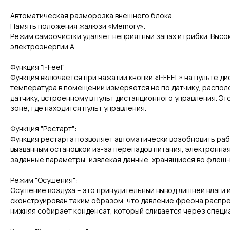
Автоматическая разморозка внешнего блока.
Память положения жалюзи «Memory».
Режим самоочистки удаляет неприятный запах и грибки. Выс
электроэнергии А.
Функция "I-Feel":
Функция включается при нажатии кнопки «I-FEEL» на пульте д
температура в помещении измеряется не по датчику, распол
датчику, встроенному в пульт дистанционного управления. Эт
зоне, где находится пульт управления.
Функция "Рестарт":
Функция рестарта позволяет автоматически возобновить раб
вызванным остановкой из-за перепадов питания, электронна
заданные параметры, извлекая данные, хранящиеся во флеш-
Режим "Осушения":
Осушение воздуха – это принудительный вывод лишней влаги
сконструирован таким образом, что давление фреона распред
нижняя собирает конденсат, который сливается через специа