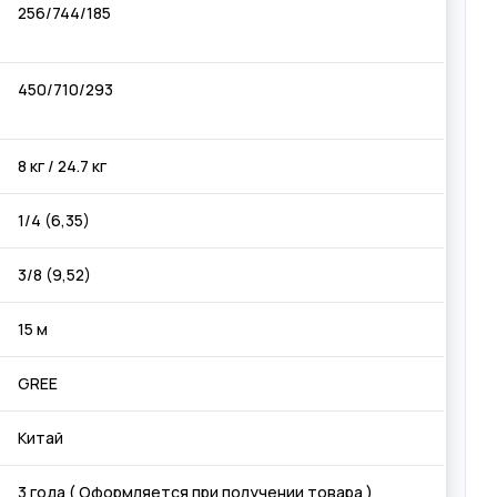
256/744/185
450/710/293
8 кг / 24.7 кг
1/4 (6,35)
3/8 (9,52)
15 м
GREE
Китай
3 года ( Оформляется при получении товара )