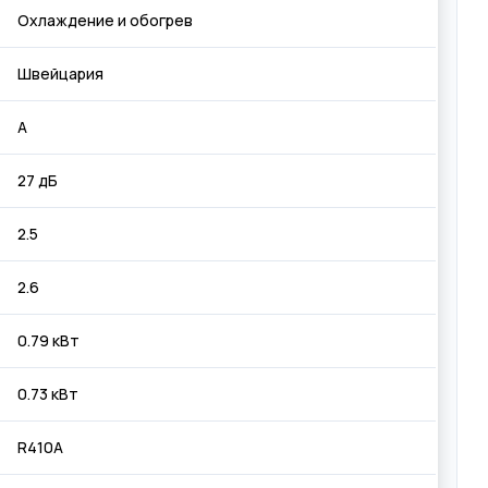
Охлаждение и обогрев
Швейцария
А
27 дБ
2.5
2.6
0.79 кВт
0.73 кВт
R410A