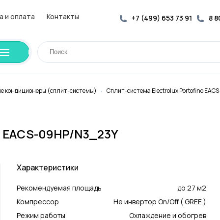
а и оплата
Контакты
+7 (499) 653 73 91
8 8
е кондиционеры (cплит-системы)
Сплит-система Electrolux Portofino EA
no EACS-09HP/N3_23Y
Характеристики
Рекомендуемая площадь
до 27 м2
Компрессор
Не инвертор On/Off ( GREE )
Режим работы
Охлаждение и обогрев