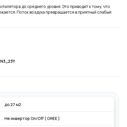
илятора до среднего уровня. Это приводит к тому, что
жается. Поток воздуха превращается в приятный слабый
/N3_23Y
до 27 м2
Не инвертор On/Off ( GREE )