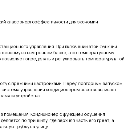
окий класс энергоэффективности для экономии
истанционного управления. При включении этой функции
оженному во внутреннем блоке, а по температурному
о позволяет определять и регулировать температуру в той
оту с прежними настройками. Перед повторным запуском,
я система управления кондиционером восстанавливает
памяти устройства.
 из помещения. Кондиционер с функцией осушения
еляется по принципу, где верхняя часть его греет, а
льную трубку на улицу.